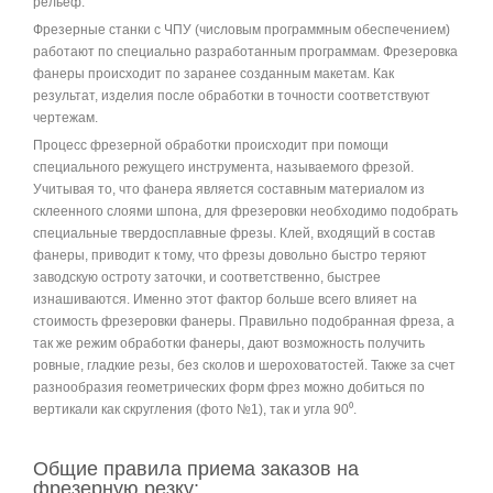
рельеф.
Фрезерные станки с ЧПУ (числовым программным обеспечением)
работают по специально разработанным программам. Фрезеровка
фанеры происходит по заранее созданным макетам. Как
результат, изделия после обработки в точности соответствуют
чертежам.
Процесс фрезерной обработки происходит при помощи
специального режущего инструмента, называемого фрезой.
Учитывая то, что фанера является составным материалом из
склеенного слоями шпона, для фрезеровки необходимо подобрать
специальные твердосплавные фрезы. Клей, входящий в состав
фанеры, приводит к тому, что фрезы довольно быстро теряют
заводскую остроту заточки, и соответственно, быстрее
изнашиваются. Именно этот фактор больше всего влияет на
стоимость фрезеровки фанеры. Правильно подобранная фреза, а
так же режим обработки фанеры, дают возможность получить
ровные, гладкие резы, без сколов и шероховатостей. Также за счет
разнообразия геометрических форм фрез можно добиться по
вертикали как скругления (фото №1), так и угла 90⁰.
Общие правила приема заказов на
фрезерную резку: