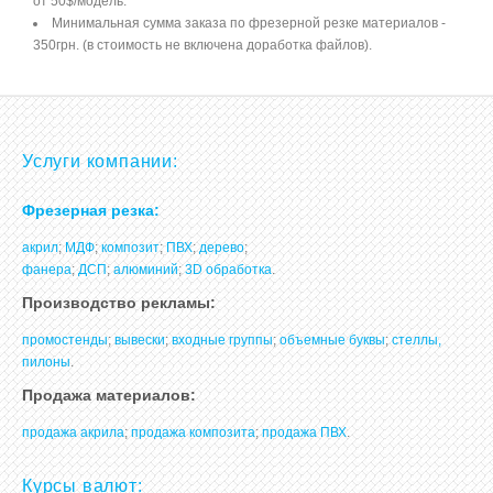
от 50$/модель.
Минимальная сумма заказа по фрезерной резке материалов -
350грн. (в стоимость не включена доработка файлов).
Услуги компании:
Фрезерная резка:
акрил
;
МДФ
;
композит
;
ПВХ
;
дерево
;
фанера
;
ДСП
;
алюминий
;
3D обработка
.
Производство рекламы:
промостенды
;
вывески
;
входные группы
;
объемные буквы
;
стеллы,
пилоны
.
Продажа материалов:
продажа акрила
;
продажа композита
;
продажа ПВХ
.
Курсы валют: