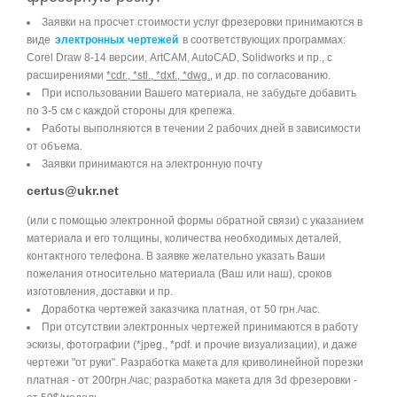
Заявки на просчет стоимости услуг фрезеровки принимаются в
виде
электронных чертежей
в соответствующих программах:
Corel Draw 8-14 версии, ArtCAM, AutoCAD, Solidworks и пр., с
расширениями
*cdr., *stl., *dxf., *dwg.,
и др. по согласованию.
При использовании Вашего материала, не забудьте добавить
по 3-5 см с каждой стороны для крепежа.
Работы выполняются в течении 2 рабочих дней в зависимости
от объема.
Заявки принимаются на электронную почту
certus@ukr.net
(или с помощью электронной формы обратной связи) с указанием
материала и его толщины, количества необходимых деталей,
контактного телефона. В заявке желательно указать Ваши
пожелания относительно материала (Ваш или наш), сроков
изготовления, доставки и пр.
Доработка чертежей заказчика платная, от 50 грн./час.
При отсутствии электронных чертежей принимаются в работу
эскизы, фотографии (*jpeg., *pdf. и прочие визуализации), и даже
чертежи "от руки". Разработка макета для криволинейной порезки
платная - от 200грн./час; разработка макета для 3d фрезеровки -