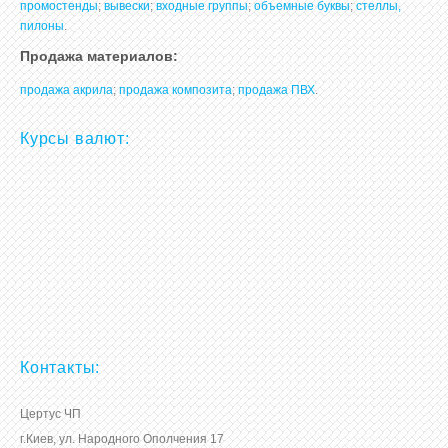
промостенды
;
вывески
;
входные группы
;
объемные буквы
;
стеллы,
пилоны
.
Продажа материалов:
продажа акрила
;
продажа композита
;
продажа ПВХ
.
Курсы валют:
Контакты:
Цертус ЧП
г.Киев, ул. Народного Ополчения 17