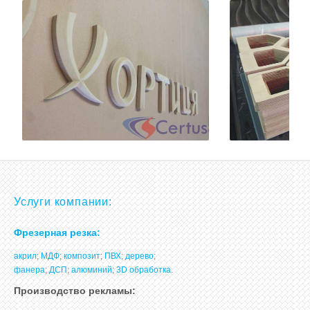
МНОГОСЛОЙНАЯ ФАНЕРА
АЛ
Услуги компании:
Фрезерная резка:
акрил
;
МДФ
;
композит
;
ПВХ
;
дерево
;
фанера
;
ДСП
;
алюминий
;
3D обработка
.
Производство рекламы: